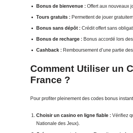
Bonus de bienvenue :
Offert aux nouveaux jo
Tours gratuits :
Permettent de jouer gratuite
Bonus sans dépôt :
Crédit offert sans obliga
Bonus de recharge :
Bonus accordé lors des d
Cashback :
Remboursement d’une partie des 
Comment Utiliser un 
France ?
Pour profiter pleinement des codes bonus instant
Choisir un casino en ligne fiable :
Vérifiez q
Nationale des Jeux).