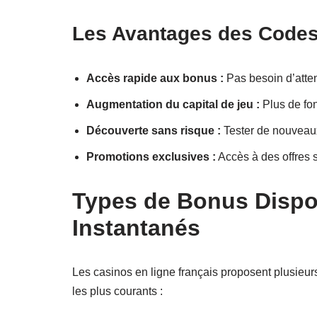
Les Avantages des Codes
Accès rapide aux bonus :
Pas besoin d’atten
Augmentation du capital de jeu :
Plus de fon
Découverte sans risque :
Tester de nouveaux
Promotions exclusives :
Accès à des offres 
Types de Bonus Dispo
Instantanés
Les casinos en ligne français proposent plusieur
les plus courants :