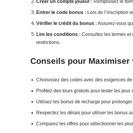
Créer un compte joueur :
Remplissez le formu
Entrer le code bonus :
Lors de l’inscription 
Vérifier le crédit du bonus :
Assurez-vous que
Lire les conditions :
Consultez les termes et 
restrictions.
Conseils pour Maximiser
Choisissez des codes avec des exigences de 
Profitez des tours gratuits pour tester les jeux
Utilisez les bonus de recharge pour prolonger 
Respectez les délais pour utiliser les bonus av
Comparez les offres pour sélectionner les pl