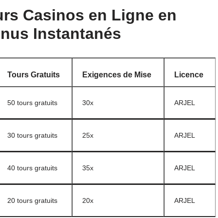
urs Casinos en Ligne en
nus Instantanés
Tours Gratuits
Exigences de Mise
Licence
50 tours gratuits
30x
ARJEL
30 tours gratuits
25x
ARJEL
40 tours gratuits
35x
ARJEL
20 tours gratuits
20x
ARJEL