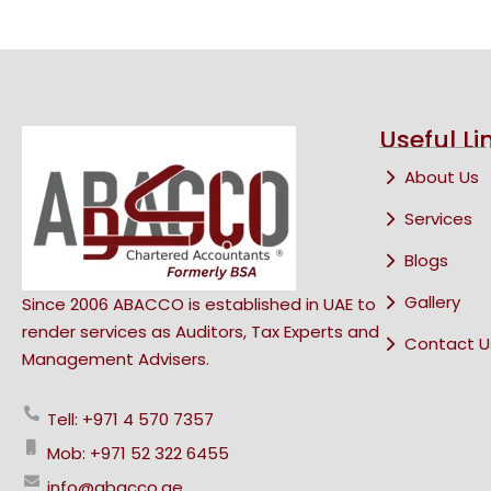
Useful Li
About Us
Services
Blogs
Gallery
Since 2006 ABACCO is established in UAE to
render services as Auditors, Tax Experts and
Contact U
Management Advisers.
Tell: +971 4 570 7357
Mob: +971 52 322 6455
info@abacco.ae