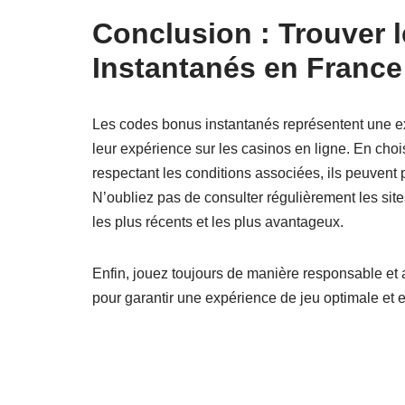
Conclusion : Trouver 
Instantanés en France
Les codes bonus instantanés représentent une ex
leur expérience sur les casinos en ligne. En choi
respectant les conditions associées, ils peuvent 
N’oubliez pas de consulter régulièrement les sit
les plus récents et les plus avantageux.
Enfin, jouez toujours de manière responsable et
pour garantir une expérience de jeu optimale et en